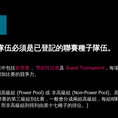
名
賽隊伍必須是已登記的聯賽種子隊伍。
當中包括
新秀賽
、
季節性比賽
及
Grand Tournament
，每
增加比賽的競爭力。
(Power Pool) 或 非高級組 (Non-Power Po
2隊參賽的第三級組別比賽，一般會分成兩組高級組，每組8
而非高級組則得到由第十七種子的排位。)