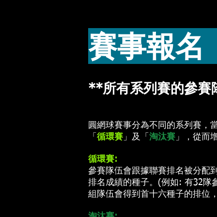
賽事報
**所有系列賽的參
圓網球賽事分為不同的系列賽，
「
循環賽
」及「
淘汰賽
」，從而
循環賽:
參賽隊伍會跟據聯賽排名被分配到高級組 
排名成績的種子。(例如: 有3
組隊伍會得到首十六種子的排位，
淘汰賽: