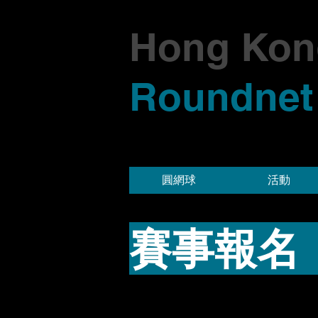
Hong Kon
Roundnet
圓網球
活動
賽事報