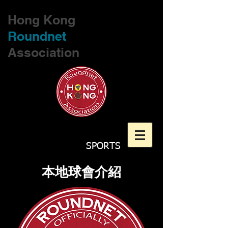
Hong Kong
Roundnet
Association
SPORTS
本地球會介紹