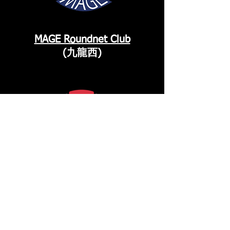
MAGE Roundnet Club
(九龍西)
Hong Kong Island
Roundnet Club
(港島西)